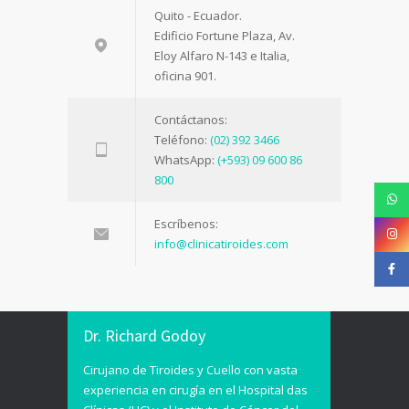
Quito - Ecuador.
Edificio Fortune Plaza, Av.
Eloy Alfaro N-143 e Italia,
oficina 901.
Contáctanos:
Teléfono:
(02) 392 3466
WhatsApp:
(+593) 09 600 86
800
Escríbenos:
info@clinicatiroides.com
Dr. Richard Godoy
Cirujano de Tiroides y Cuello con vasta
experiencia en cirugía en el Hospital das