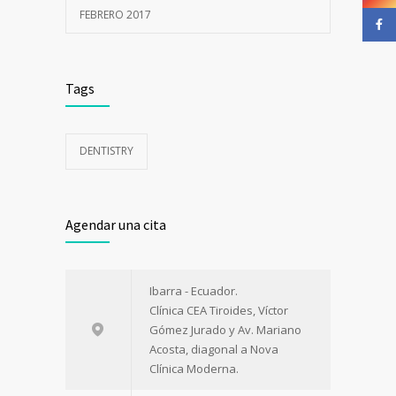
FEBRERO 2017
Tags
DENTISTRY
Agendar una cita
Ibarra - Ecuador.
Clínica CEA Tiroides, Víctor
Gómez Jurado y Av. Mariano
Acosta, diagonal a Nova
Clínica Moderna.