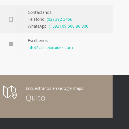
Contáctanos:
Teléfono:
(02) 392 3466
WhatsApp:
(+593) 09 600 86 800
Escríbenos:
info@clinicatiroides.com
Encuéntranos en Google maps
Quito