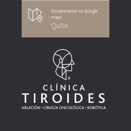
Encuéntranos en Google
maps
Quito