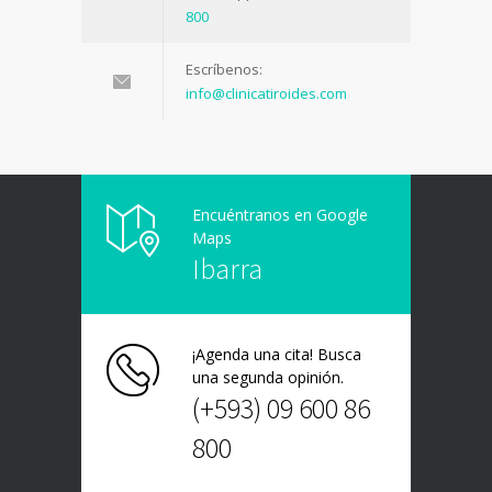
800
Escríbenos:
info@clinicatiroides.com
Encuéntranos en Google
Maps
Ibarra
¡Agenda una cita! Busca
una segunda opinión.
(+593) 09 600 86
800