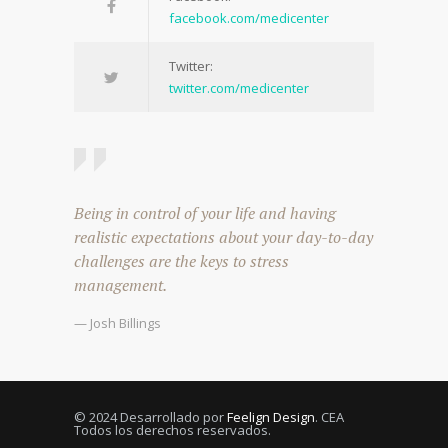
facebook.com/medicenter
Twitter:
twitter.com/medicenter
Being in control of your life and having
realistic expectations about your day-to-day
challenges are the keys to stress
management.
— Josh Billings
© 2024 Desarrollado por
Feelign Design
. CEA
Todos los derechos reservados.